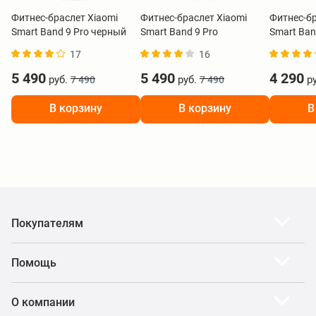
Фитнес-браслет Xiaomi
Фитнес-браслет Xiaomi
Фитнес-бр
Smart Band 9 Pro черный
Smart Band 9 Pro
Smart Ban
BHR8710GL
серебристый BHR8715GL
BHR9999
17
16
5 490
5 490
4 290
руб.
руб.
ру
7 490
7 490
В корзину
В корзину
В
Покупателям
Помощь
О компании