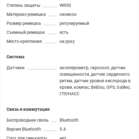
Степень защиты
WR50
Материал ремешка
силикон
Размер ремешка
регулируемый
Съемный ремешок
есть
Место крепления
на руку
Система
Датчики
акселерометр, гироскоп, датчик
освещенности, датчик сердечного
ритма, датчик уровня кислорода в
крови, компас, BeiDou, GPS, Galileo,
ГЛОНАСС
Связь и коммутация
Беспроводная связь
Bluetooth
Версия Bluetooth
5.4
Слот для сим карты
нет